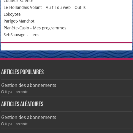
Couleur Science
Le Hollandais Volant
-
Au fil du web
-
Outils
Lokoyote
Parigot-Manchot
Planète-Casio
-
Mes programmes
SebSauvage
-
Liens
Articles populaires
Gestion des abonnements
Il y a 1 seconde
Articles aléatoires
Gestion des abonnements
Il y a 1 seconde