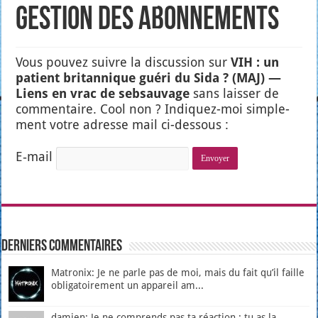
Gestion des abonnements
Vous pou­vez suivre la dis­cus­sion sur
VIH : un
patient bri­tan­nique gué­ri du Sida ? (MAJ) —
Liens en vrac de seb­sau­vage
sans lais­ser de
com­men­taire. Cool non ? Indi­quez-moi sim­ple­
ment votre adresse mail ci-des­sous :
E‑mail
Derniers Commentaires
Matronix: Je ne parle pas de moi, mais du fait qu’il faille
obligatoirement un appareil am...
damien: Je ne comprends pas ta réaction : tu as la