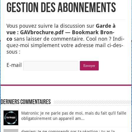
Gestion des abonnements
Vous pou­vez suivre la dis­cus­sion sur
Garde à
vue : GAVbrochure.pdf — Book­mark Bron­
co
sans lais­ser de com­men­taire. Cool non ? Indi­
quez-moi sim­ple­ment votre adresse mail ci-des­
sous :
E‑mail
Derniers Commentaires
Matronix: Je ne parle pas de moi, mais du fait qu’il faille
obligatoirement un appareil am...
damien: Je ne comprends pas ta réaction : tu as la