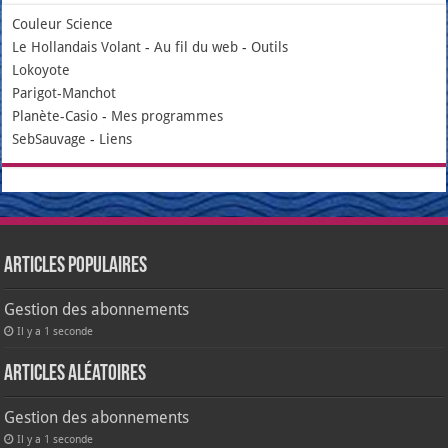
Couleur Science
Le Hollandais Volant
-
Au fil du web
-
Outils
Lokoyote
Parigot-Manchot
Planète-Casio
-
Mes programmes
SebSauvage
-
Liens
Articles populaires
Gestion des abonnements
Il y a 1 seconde
Articles aléatoires
Gestion des abonnements
Il y a 1 seconde