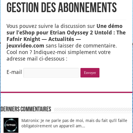
Gestion des abonnements
Vous pou­vez suivre la dis­cus­sion sur
Une démo
sur l’e­Shop pour Etrian Odys­sey 2 Untold : The
Faf­nir Knight — Actua­li­tés —
jeuxvideo.com
sans lais­ser de com­men­taire.
Cool non ? Indi­quez-moi sim­ple­ment votre
adresse mail ci-des­sous :
E‑mail
Derniers Commentaires
Matronix: Je ne parle pas de moi, mais du fait qu’il faille
obligatoirement un appareil am...