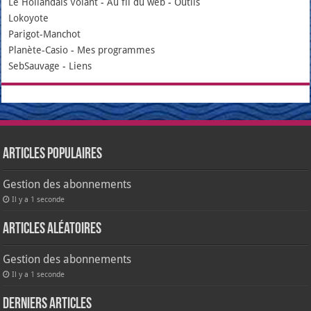
Le Hollandais Volant
-
Au fil du web
-
Outils
Lokoyote
Parigot-Manchot
Planète-Casio
-
Mes programmes
SebSauvage
-
Liens
Articles populaires
Gestion des abonnements
Il y a 1 seconde
Articles aléatoires
Gestion des abonnements
Il y a 1 seconde
Derniers articles