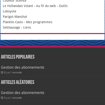
Couleur Science
Le Hollandais Volant
-
Au fil du web
-
Outils
Lokoyote
Parigot-Manchot
Planète-Casio
-
Mes programmes
SebSauvage
-
Liens
Articles populaires
Gestion des abonnements
Il y a 1 seconde
Articles aléatoires
Gestion des abonnements
Il y a 1 seconde