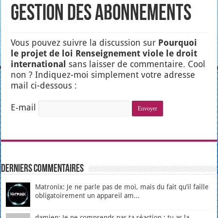
Gestion des abonnements
Vous pou­vez suivre la dis­cus­sion sur
Pour­quoi
le pro­jet de loi Ren­sei­gne­ment viole le droit
inter­na­tio­nal
sans lais­ser de com­men­taire. Cool
non ? Indi­quez-moi sim­ple­ment votre adresse
mail ci-des­sous :
E‑mail
Derniers Commentaires
Matronix: Je ne parle pas de moi, mais du fait qu’il faille
obligatoirement un appareil am...
damien: Je ne comprends pas ta réaction : tu as la