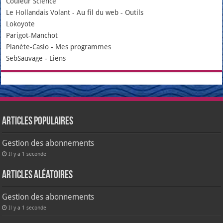
Couleur Science
Le Hollandais Volant
-
Au fil du web
-
Outils
Lokoyote
Parigot-Manchot
Planète-Casio
-
Mes programmes
SebSauvage
-
Liens
Articles populaires
Gestion des abonnements
Il y a 1 seconde
Articles aléatoires
Gestion des abonnements
Il y a 1 seconde