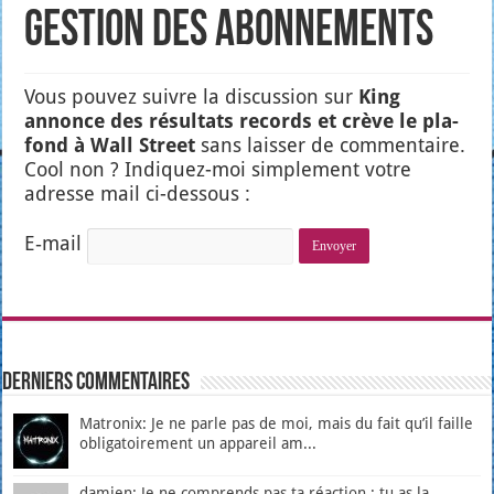
Gestion des abonnements
Vous pou­vez suivre la dis­cus­sion sur
King
annonce des résul­tats records et crève le pla­
fond à Wall Street
sans lais­ser de com­men­taire.
Cool non ? Indi­quez-moi sim­ple­ment votre
adresse mail ci-des­sous :
E‑mail
Derniers Commentaires
Matronix: Je ne parle pas de moi, mais du fait qu’il faille
obligatoirement un appareil am...
damien: Je ne comprends pas ta réaction : tu as la