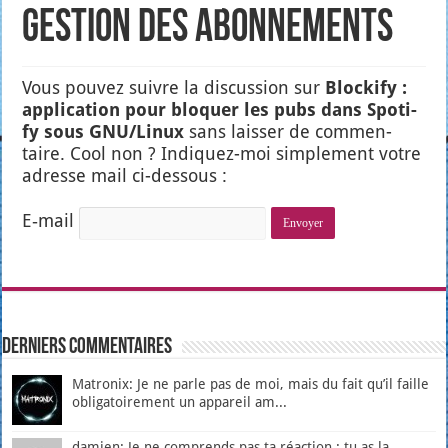
Gestion des abonnements
Vous pou­vez suivre la dis­cus­sion sur
Blo­cki­fy :
appli­ca­tion pour blo­quer les pubs dans Spo­ti­
fy sous GNU/Linux
sans lais­ser de com­men­
taire. Cool non ? Indi­quez-moi sim­ple­ment votre
adresse mail ci-des­sous :
E‑mail
Derniers Commentaires
Matronix: Je ne parle pas de moi, mais du fait qu’il faille
obligatoirement un appareil am...
damien: Je ne comprends pas ta réaction : tu as la