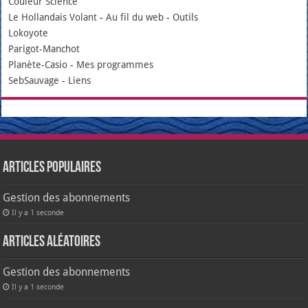
Couleur Science
Le Hollandais Volant
-
Au fil du web
-
Outils
Lokoyote
Parigot-Manchot
Planète-Casio
-
Mes programmes
SebSauvage
-
Liens
Articles populaires
Gestion des abonnements
Il y a 1 seconde
Articles aléatoires
Gestion des abonnements
Il y a 1 seconde