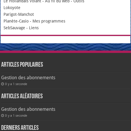
Le Hollandais Volant
-
Au fil du web
-
Outils
Lokoyote
Parigot-Manchot
Planète-Casio
-
Mes programmes
SebSauvage
-
Liens
Articles populaires
Gestion des abonnements
Il y a 1 seconde
Articles aléatoires
Gestion des abonnements
Il y a 1 seconde
Derniers articles