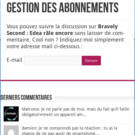
Gestion des abonnements
Vous pou­vez suivre la dis­cus­sion sur
Bra­ve­ly
Second : Edea râle encore
sans lais­ser de com­
men­taire. Cool non ? Indi­quez-moi sim­ple­ment
votre adresse mail ci-des­sous :
E‑mail
Derniers Commentaires
Matronix: Je ne parle pas de moi, mais du fait qu’il faille
obligatoirement un appareil am...
damien: Je ne comprends pas ta réaction : tu as la
chance de ne pas avoir de smartphone...