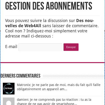
Gestion des abonnements
Vous pou­vez suivre la dis­cus­sion sur
Des nou­
velles de Web4All
sans lais­ser de com­men­taire.
Cool non ? Indi­quez-moi sim­ple­ment votre
adresse mail ci-des­sous :
E‑mail
Derniers Commentaires
Matronix: Je ne parle pas de moi, mais du fait qu’il faille
obligatoirement un appareil am...
damien: Je ne comprends pas ta réaction : tu as la
chance de ne pas avoir de smartphone...