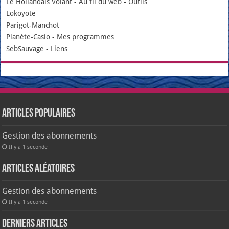
Le Hollandais Volant
-
Au fil du web
-
Outils
Lokoyote
Parigot-Manchot
Planète-Casio
-
Mes programmes
SebSauvage
-
Liens
Articles populaires
Gestion des abonnements
Il y a 1 seconde
Articles aléatoires
Gestion des abonnements
Il y a 1 seconde
Derniers articles