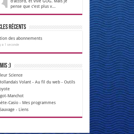
d'accord, et vive GOG. Mais je
pense que c'est plus v...
cles récents
tion des abonnements
 y a 1 seconde
mis :)
leur Science
Hollandais Volant
-
Au fil du web
-
Outils
oyote
igot-Manchot
nète-Casio
-
Mes programmes
Sauvage
-
Liens