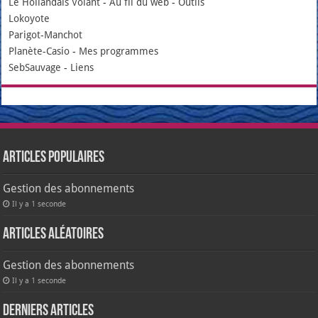
Le Hollandais Volant
-
Au fil du web
-
Outils
Lokoyote
Parigot-Manchot
Planète-Casio
-
Mes programmes
SebSauvage
-
Liens
Articles populaires
Gestion des abonnements
Il y a 1 seconde
Articles aléatoires
Gestion des abonnements
Il y a 1 seconde
Derniers articles