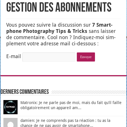
Gestion des abonnements
Vous pou­vez suivre la dis­cus­sion sur
7 Smart­
phone Pho­to­gra­phy Tips & Tricks
sans lais­ser
de com­men­taire. Cool non ? Indi­quez-moi sim­
ple­ment votre adresse mail ci-des­sous :
E‑mail
Derniers Commentaires
Matronix: Je ne parle pas de moi, mais du fait qu’il faille
obligatoirement un appareil am...
damien: Je ne comprends pas ta réaction : tu as la
chance de ne pas avoir de smartphone...